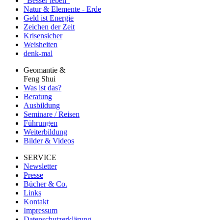
"Besser leben"
Natur & Elemente - Erde
Geld ist Energie
Zeichen der Zeit
Krisensicher
Weisheiten
denk-mal
Geomantie &
Feng Shui
Was ist das?
Beratung
Ausbildung
Seminare / Reisen
Führungen
Weiterbildung
Bilder & Videos
SERVICE
Newsletter
Presse
Bücher & Co.
Links
Kontakt
Impressum
Datenschutzerklärung