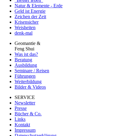
"Besser leben"
Natur & Elemente - Erde
Geld ist Energie
Zeichen der Zeit
Krisensicher
Weisheiten
denk-mal
Geomantie &
Feng Shui
Was ist das?
Beratung
Ausbildung
Seminare / Reisen
Führungen
Weiterbildung
Bilder & Videos
SERVICE
Newsletter
Presse
Bücher & Co.
Links
Kontakt
Impressum
Datenschutzerklärung