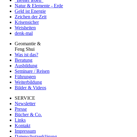
"Besser leben"
Natur & Elemente - Erde
Geld ist Energie
Zeichen der Zeit
Krisensicher
Weisheiten
denk-mal
Geomantie &
Feng Shui
Was ist das?
Beratung
Ausbildung
Seminare / Reisen
Führungen
Weiterbildung
Bilder & Videos
SERVICE
Newsletter
Presse
Bücher & Co.
Links
Kontakt
Impressum
Datenschutzerklärung