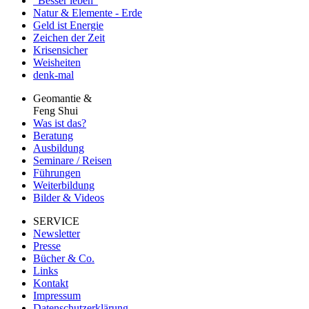
"Besser leben"
Natur & Elemente - Erde
Geld ist Energie
Zeichen der Zeit
Krisensicher
Weisheiten
denk-mal
Geomantie &
Feng Shui
Was ist das?
Beratung
Ausbildung
Seminare / Reisen
Führungen
Weiterbildung
Bilder & Videos
SERVICE
Newsletter
Presse
Bücher & Co.
Links
Kontakt
Impressum
Datenschutzerklärung