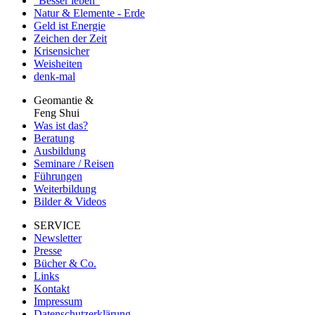
"Besser leben"
Natur & Elemente - Erde
Geld ist Energie
Zeichen der Zeit
Krisensicher
Weisheiten
denk-mal
Geomantie &
Feng Shui
Was ist das?
Beratung
Ausbildung
Seminare / Reisen
Führungen
Weiterbildung
Bilder & Videos
SERVICE
Newsletter
Presse
Bücher & Co.
Links
Kontakt
Impressum
Datenschutzerklärung