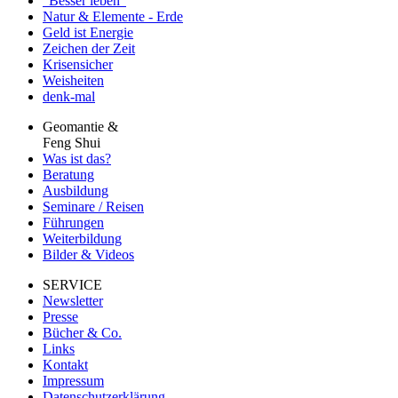
"Besser leben"
Natur & Elemente - Erde
Geld ist Energie
Zeichen der Zeit
Krisensicher
Weisheiten
denk-mal
Geomantie &
Feng Shui
Was ist das?
Beratung
Ausbildung
Seminare / Reisen
Führungen
Weiterbildung
Bilder & Videos
SERVICE
Newsletter
Presse
Bücher & Co.
Links
Kontakt
Impressum
Datenschutzerklärung